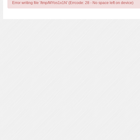
Error writing file '/tmp/MYos1x1N' (Errcode: 28 - No space left on device)