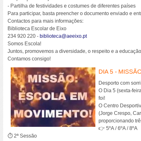
- Partilha de festividades e costumes de diferentes países
Para participar, basta preencher o documento enviado e entr
Contactos para mais informações:
Biblioteca Escolar de Eixo
234 920 220 -
biblioteca@aeeixo.pt
Somos Escola!
Juntos, promovemos a diversidade, o respeito e a educação 
Contamos consigo!
DIA 5 - MISS
Desporto com sorriso
O Dia 5 (sexta-fei
foi!
O Centro Desporti
(Jorge Crespo, Ca
proporcionando trê
👉 5ºA / 6ºA / 8ºA
⏱️ 2ª Sessão