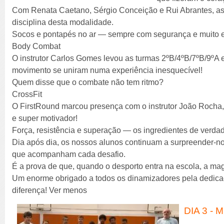
Com Renata Caetano, Sérgio Conceição e Rui Abrantes, as t
disciplina desta modalidade.
Socos e pontapés no ar — sempre com segurança e muito 
Body Combat
O instrutor Carlos Gomes levou as turmas 2ºB/4ºB/7ºB/9ºA 
movimento se uniram numa experiência inesquecível!
Quem disse que o combate não tem ritmo?
CrossFit
O FirstRound marcou presença com o instrutor João Rocha, 
e super motivador!
Força, resistência e superação — os ingredientes de verd
Dia após dia, os nossos alunos continuam a surpreender-nos
que acompanham cada desafio.
É a prova de que, quando o desporto entra na escola, a ma
Um enorme obrigado a todos os dinamizadores pela dedicaç
diferença! Ver menos
DIA 3 -