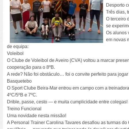
Desporto com
Três dias, 
O terceiro
se experime
Os alunos 
em novas m
de equipa:
Voleibol
O Clube de Voleibol de Aveiro (CVA) voltou a marcar prese
cooperação para o 8ºB.
A rede? Não foi obstáculo… foi o convite perfeito para joga
Basquetebo
O Sport Clube Beira-Mar entrou em campo com a treinadora
4ºC/5ºB e 7ºC.
Drible, passe, cesto — e muita cumplicidade entre colegas!
Treino Funcional
Uma novidade nesta missão!
A Personal Trainer Carolina Tavares desafiou as turmas do 