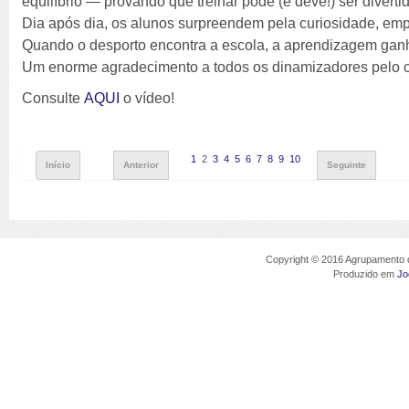
equilíbrio — provando que treinar pode (e deve!) ser divert
Dia após dia, os alunos surpreendem pela curiosidade, emp
Quando o desporto encontra a escola, a aprendizagem ganh
Um enorme agradecimento a todos os dinamizadores pelo c
Consulte
AQUI
o vídeo!
1
2
3
4
5
6
7
8
9
10
Início
Anterior
Seguinte
Copyright © 2016 Agrupamento d
Produzido em
Jo