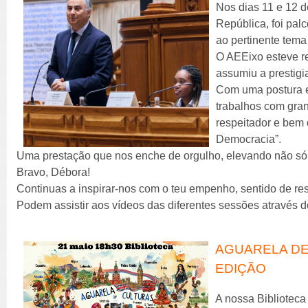
Nos dias 11 e 12 
República, foi pa
ao pertinente tema 
O AEEixo esteve re
assumiu a prestigi
Com uma postura e
trabalhos com gran
respeitador e bem
Democracia”.
Uma prestação que nos enche de orgulho, elevando não só
Bravo, Débora!
Continuas a inspirar-nos com o teu empenho, sentido de res
Podem assistir aos vídeos das diferentes sessões através d
AGUARELA DE
EDIÇÃO
A nossa Biblioteca 