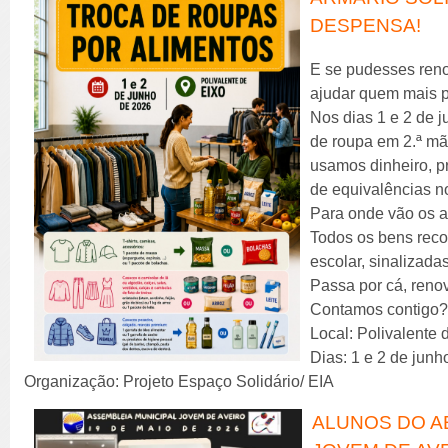
DESPENSA!
E se pudesses reno
ajudar quem mais 
Nos dias 1 e 2 de j
de roupa em 2.ª mã
usamos dinheiro, pr
de equivalências no
Para onde vão os 
Todos os bens reco
escolar, sinalizad
Passa por cá, reno
Contamos contigo
Local: Polivalente
Dias: 1 e 2 de junh
Organização: Projeto Espaço Solidário/ EIA
ALUNOS DO AE