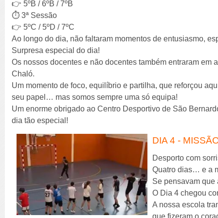
👉 5ºB / 6ºB / 7ºB
⏱️ 3ª Sessão
👉 5ºC / 5ºD / 7ºC
Ao longo do dia, não faltaram momentos de entusiasmo, esp
Surpresa especial do dia!
Os nossos docentes e não docentes também entraram em aç
Chaló.
Um momento de foco, equilíbrio e partilha, que reforçou a
seu papel… mas somos sempre uma só equipa!
Um enorme obrigado ao Centro Desportivo de São Bernardo,
dia tão especial!
DIA 4 - MISS
Desporto com sorriso
Quatro dias… e a 
Se pensavam que a
O Dia 4 chegou com
A nossa escola tr
que fizeram o cora