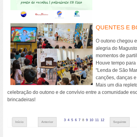
QUENTES E B
O outono chegou e
alegria do Magusto
momentos de partil
Houve tempo para 
“Lenda de São Mart
canções, danças e
Mais um dia reple
celebração do outono e de convívio entre a comunidade e
brincadeiras!
3
4
5
6
7
8
9
10
11
12
Início
Anterior
Seguinte