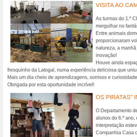
VISITA AO CA
As turmas do 1.º C
mergulhar no fantá
Entre animais domé
proporcionaram vol
natureza, a manhã
inovação!
Houve ainda espaç
fresquinho da Latogal, numa experiência deliciosa que uniu
Mais um dia cheio de aprendizagens, sorrisos e curiosidade
Obrigada por esta oportunidade incrível!
OS PIRATAS” 
O Departamento de
alunos do 6.º ano,
interpretação este
Companhia Casa da