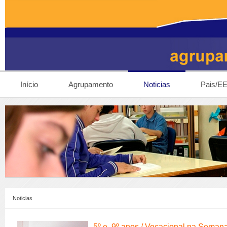
Início
Agrupamento
Noticias
Pais/E
Noticias
5º e 9º anos / Vocacional na Seman