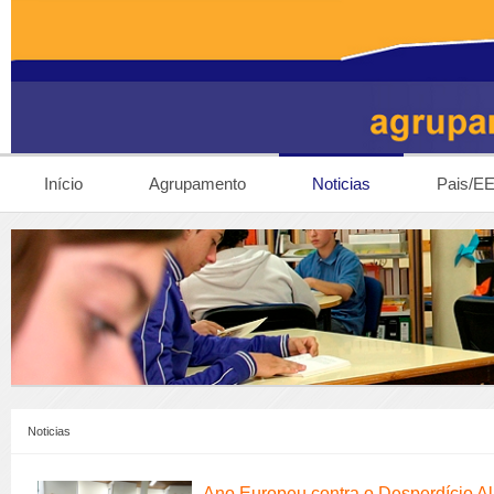
Início
Agrupamento
Noticias
Pais/E
Noticias
Ano Europeu contra o Desperdício Al