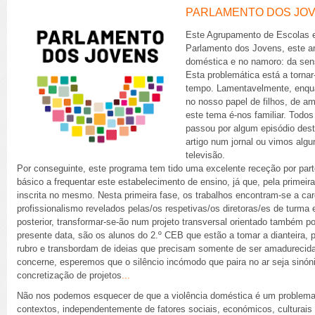
PARLAMENTO DOS JO
Este Agrupamento de Escolas e
Parlamento dos Jovens, este an
doméstica e no namoro: da sens
Esta problemática está a torna
tempo. Lamentavelmente, enqua
no nosso papel de filhos, de a
este tema é-nos familiar. Tod
passou por algum episódio des
artigo num jornal ou vimos alg
televisão.
Por conseguinte, este programa tem tido uma excelente receção por parte
básico a frequentar este estabelecimento de ensino, já que, pela primeir
inscrita no mesmo. Nesta primeira fase, os trabalhos encontram-se a c
profissionalismo revelados pelas/os respetivas/os diretoras/es de turma
posterior, transformar-se-ão num projeto transversal orientado também p
presente data, são os alunos do 2.º CEB que estão a tomar a dianteira
rubro e transbordam de ideias que precisam somente de ser amadurecid
concerne, esperemos que o silêncio incómodo que paira no ar seja sinó
concretização de projetos
...
Não nos podemos esquecer de que a violência doméstica é um problema 
contextos, independentemente de fatores sociais, económicos, culturais